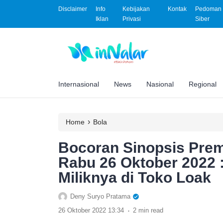
Disclaimer
Info
Kebijakan
Kontak
Pedoman 
Iklan
Privasi
Siber
Internasional
News
Nasional
Regional
›
Home
Bola
Bocoran Sinopsis Prem
Rabu 26 Oktober 2022
Miliknya di Toko Loak
Deny Suryo Pratama
.
26 Oktober 2022 13:34
2 min read