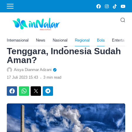
›
Home
Bola
Bikin Merinding! Kilang
Minyak di Jawa Tengah ini
Terbesar Ketiga se-Asia
Internasional
News
Nasional
Regional
Bola
Entertainm
Tenggara, Indonesia Sudah
Aman?
Aisya Dianmar Adzani
.
17 Juli 2023 15:43
3 min read
Facebook
WhatsApp
Twitter
Telegram