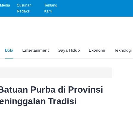
Media
Susunan
Tentang
Redaksi
Kami
Bola
Entertainment
Gaya Hidup
Ekonomi
Teknologi
Batuan Purba di Provinsi
eninggalan Tradisi