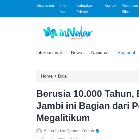
Disclaimer
Info
Kebijakan
Kontak
Pedoman 
Iklan
Privasi
Siber
Internasional
News
Nasional
Regional
›
Home
Bola
Berusia 10.000 Tahun, 
Jambi ini Bagian dari P
Megalitikum
Alfina Indira Qamaril Zahrah
.