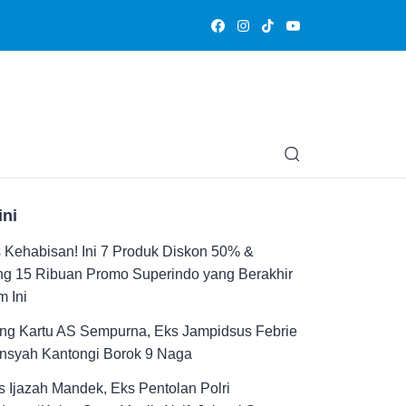
Olahraga
Hiburan
Muslimpedia
Edukasi
Opini & Ce
ini
Kehabisan! Ini 7 Produk Diskon 50% &
ng 15 Ribuan Promo Superindo yang Berakhir
 Ini
ng Kartu AS Sempurna, Eks Jampidsus Febrie
ansyah Kantongi Borok 9 Naga
 Ijazah Mandek, Eks Pentolan Polri