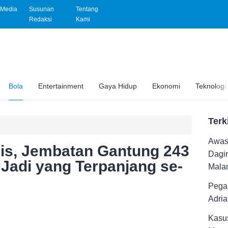
Media
Susunan
Tentang
Redaksi
Kami
Bola
Entertainment
Gaya Hidup
Ekonomi
Teknologi
Terk
Awas 
pis, Jembatan Gantung 243
Dagi
 Jadi yang Terpanjang se-
Malam
Pega
Adri
Kasus