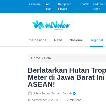
Disclaimer
Info
Kebijakan
Kontak
Pedoman 
Iklan
Privasi
Siber
Internasional
News
Nasional
Regional
›
Home
Bola
Berlatarkan Hutan Tro
Meter di Jawa Barat Ini
ASEAN!
Alfina Indira Qamaril Zahrah
.
16 September 2023 11:21
2 min read