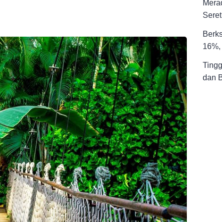
Merad
Seret
Berks
16%, 
Tingg
dan 