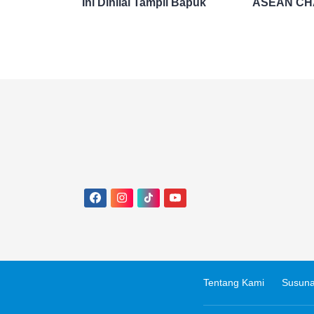
Ini Dinilai Tampil Bapuk
ASEAN CH
HYUNDAI C
Tentang Kami
Susuna