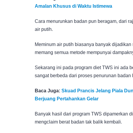
Amalan Khusus di Waktu Istimewa
Cara menurunkan badan pun beragam, dari ra
air putih.
Meminum air putih biasanya banyak dijadikan 
memang semua metode mempunyai dampakny
Sekarang ini pada program diet TWS ini ada b
sangat berbeda dari proses penurunan badan 
Baca Juga:
Skuad Prancis Jelang Piala Du
Berjuang Pertahankan Gelar
Banyak hasil dari program TWS dipamerkan di
mengclaim berat badan tak balik kembali.