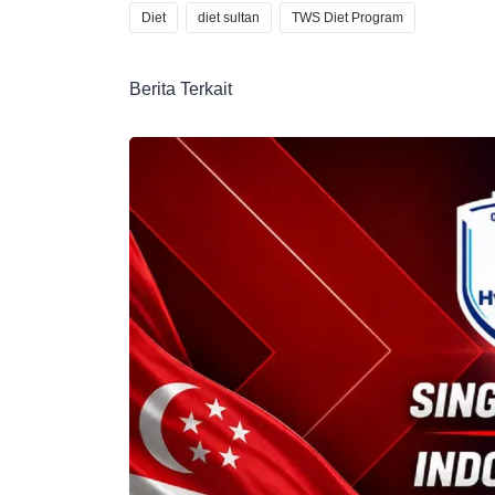
Diet
diet sultan
TWS Diet Program
Berita Terkait