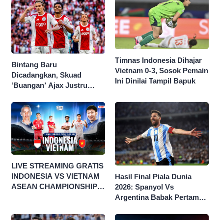
Timnas Indonesia Dihajar
Bintang Baru
Vietnam 0-3, Sosok Pemain
Dicadangkan, Skuad
Ini Dinilai Tampil Bapuk
‘Buangan’ Ajax Justru
Menggila di Eropa
LIVE STREAMING GRATIS
INDONESIA VS VIETNAM
Hasil Final Piala Dunia
ASEAN CHAMPIONSHIP
2026: Spanyol Vs
HYUNDAI CUP 2026
Argentina Babak Pertama
0-0