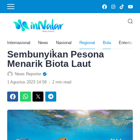
›
Home
Bola
Berjarak 239 Km dari
Gorontalo, Desa di Tengah
Lautan Lepas Ini
Internasional
News
Nasional
Regional
Bola
Entertainm
Sembunyikan Pesona
Menarik Biota Laut
News Reporter
.
1 Agustus 2023 14:58
2 min read
Facebook
WhatsApp
Twitter
Telegram