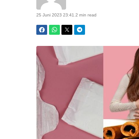
25 Juni 2023 23:41
.
2 min read
Facebook
WhatsApp
Twitter
Telegram