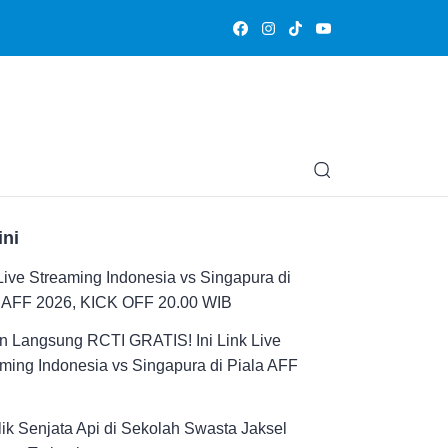
Olahraga
Hiburan
Muslimpedia
Edukasi
Opini & Ce
ini
Live Streaming Indonesia vs Singapura di
a AFF 2026, KICK OFF 20.00 WIB
n Langsung RCTI GRATIS! Ini Link Live
ming Indonesia vs Singapura di Piala AFF
ik Senjata Api di Sekolah Swasta Jaksel