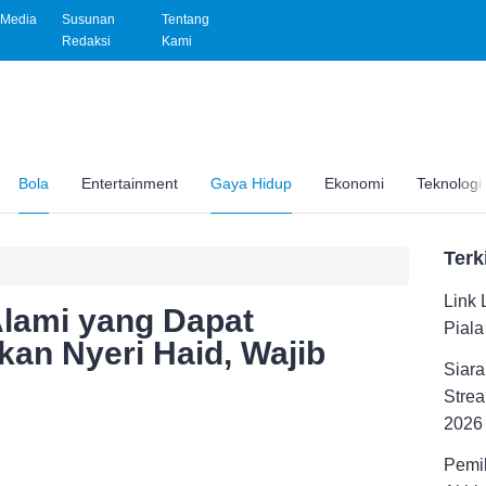
Media
Susunan
Tentang
Redaksi
Kami
Bola
Entertainment
Gaya Hidup
Ekonomi
Teknologi
Terk
Link 
lami yang Dapat
Pial
an Nyeri Haid, Wajib
Siara
Strea
2026
Pemil