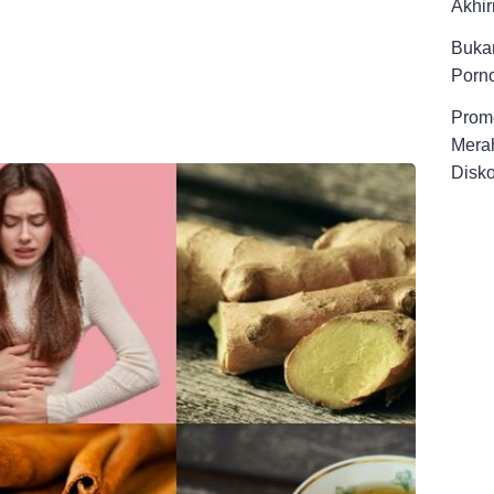
Akhir
Buka
Porno
Promo
Merah
Disk