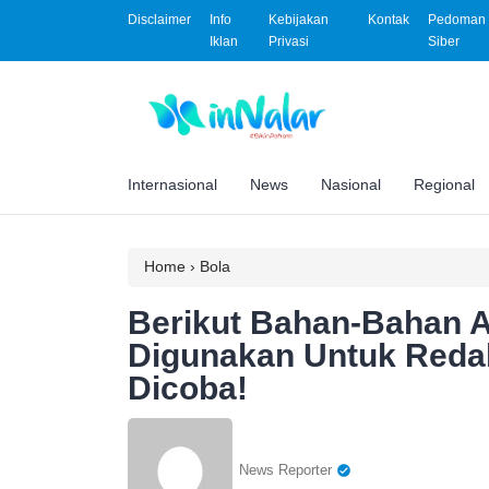
Disclaimer
Info
Kebijakan
Kontak
Pedoman 
Iklan
Privasi
Siber
Internasional
News
Nasional
Regional
Home
›
Bola
Berikut Bahan-Bahan A
Digunakan Untuk Redak
Dicoba!
News Reporter