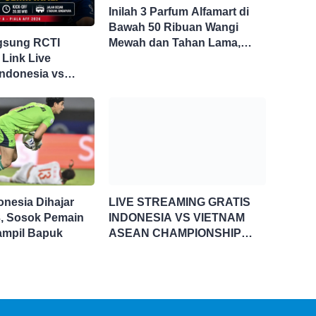
Inilah 3 Parfum Alfamart di
Bawah 50 Ribuan Wangi
gsung RCTI
Mewah dan Tahan Lama,
 Link Live
Nggak Kalah Sama Parfum 1
Indonesia vs
Jutaan!
i Piala AFF 2026
onesia Dihajar
LIVE STREAMING GRATIS
3, Sosok Pemain
INDONESIA VS VIETNAM
 Tampil Bapuk
ASEAN CHAMPIONSHIP
HYUNDAI CUP 2026