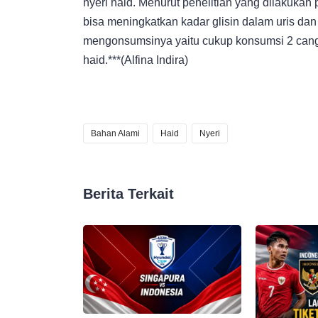
nyeri haid. Menurut penelitian yang dilakuka
bisa meningkatkan kadar glisin dalam uris d
mengonsumsinya yaitu cukup konsumsi 2 cangk
haid.***(Alfina Indira)
Bahan Alami
Haid
Nyeri
Berita Terkait