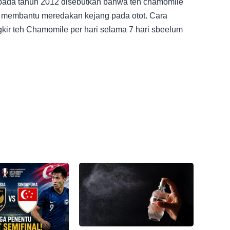
n pada tahun 2012 disebutkan bahwa teh chamomile
an membantu meredakan kejang pada otot. Cara
ir teh Chamomile per hari selama 7 hari sbeelum