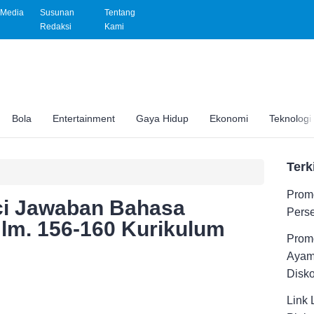
Media
Susunan
Tentang
Redaksi
Kami
Bola
Entertainment
Gaya Hidup
Ekonomi
Teknologi
Terk
Promo
nci Jawaban Bahasa
Pers
Hlm. 156-160 Kurikulum
Promo
Ayam
Disk
Link 