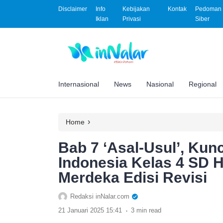
Disclaimer
Info
Kebijakan
Kontak
Pedoman 
Iklan
Privasi
Siber
Internasional
News
Nasional
Regional
›
Home
Bab 7 ‘Asal-Usul’, Ku
Indonesia Kelas 4 SD 
Merdeka Edisi Revisi
Redaksi inNalar.com
.
21 Januari 2025 15:41
3 min read