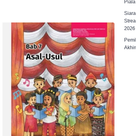
Pial
Siara
Strea
2026
Pemil
Akhir