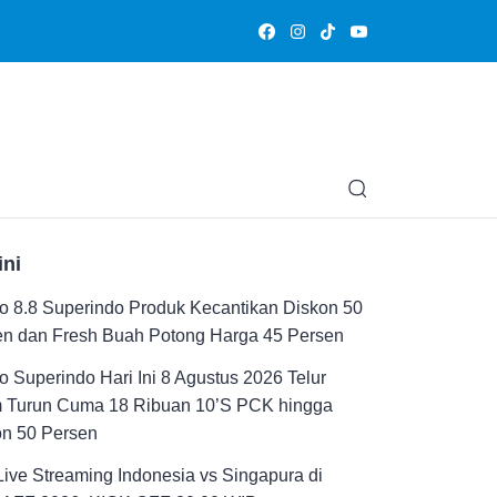
Olahraga
Hiburan
Muslimpedia
Edukasi
Opini & Ce
ini
 8.8 Superindo Produk Kecantikan Diskon 50
en dan Fresh Buah Potong Harga 45 Persen
 Superindo Hari Ini 8 Agustus 2026 Telur
 Turun Cuma 18 Ribuan 10’S PCK hingga
on 50 Persen
Live Streaming Indonesia vs Singapura di