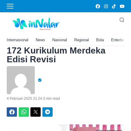
Home
›
Bab 7 ‘Aku Bisa Berempati’,
Kunci Jawaban Bahasa
Indonesia Kelas 6 SD Hal.
Internasional
News
Nasional
Regional
Bola
Entertainm
172 Kurikulum Merdeka
Edisi Revisi
4 Februari 2025 21:24
.
3 min read
Facebook
WhatsApp
Twitter
Telegram