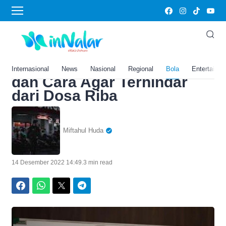
Home
›
Bola
Awas Riba! Ustadz Adi
Hidayat Jelaskan Hukum
Kredit Motor dalam Islam
Internasional
News
Nasional
Regional
Bola
Entertainm
dan Cara Agar Terhindar
dari Dosa Riba
Miftahul Huda
14 Desember 2022 14:49
.
3 min read
Facebook
WhatsApp
Twitter
Telegram