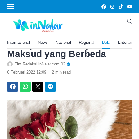
›
Home
Bola
Arti Bunga Mawar di
Perayaan Valentine Day,
Setiap Warna Punya
Internasional
News
Nasional
Regional
Bola
Entertainm
Maksud yang Berbeda
Tim Redaksi inNalar.com 02
.
6 Februari 2022 12:09
2 min read
Facebook
WhatsApp
Twitter
Telegram