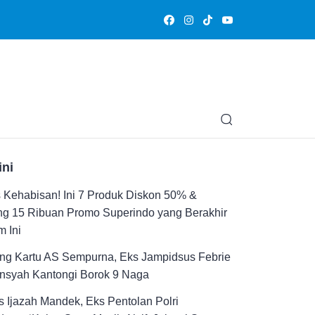
Olahraga
Hiburan
Muslimpedia
Edukasi
Opini & Ce
ini
Kehabisan! Ini 7 Produk Diskon 50% &
ng 15 Ribuan Promo Superindo yang Berakhir
 Ini
ng Kartu AS Sempurna, Eks Jampidsus Febrie
ansyah Kantongi Borok 9 Naga
 Ijazah Mandek, Eks Pentolan Polri