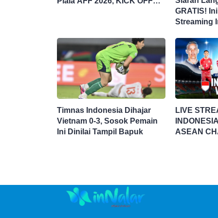
Siaran Lan
Piala AFF 2026, KICK OFF
GRATIS! Ini
20.00 WIB
Streaming 
Singapura d
Timnas Indonesia Dihajar
LIVE STRE
Vietnam 0-3, Sosok Pemain
INDONESIA
Ini Dinilai Tampil Bapuk
ASEAN CH
HYUNDAI C