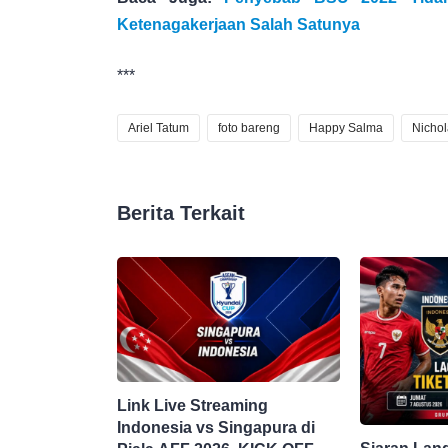
Ketenagakerjaan Salah Satunya
***
Ariel Tatum
foto bareng
Happy Salma
Nichol
Berita Terkait
Link Live Streaming
Indonesia vs Singapura di