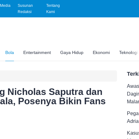
Media
Susunan
Tentang
Redaksi
Kami
Bola
Entertainment
Gaya Hidup
Ekonomi
Teknologi
Terk
Awas 
g Nicholas Saputra dan
Dagi
la, Posenya Bikin Fans
Malam
Pega
Adri
Kasus