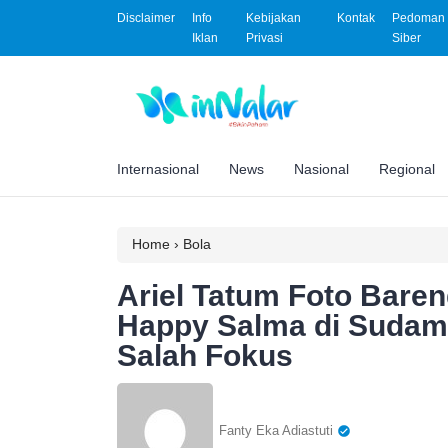
Disclaimer
Info
Kebijakan
Kontak
Pedoman 
Iklan
Privasi
Siber
Internasional
News
Nasional
Regional
Home
›
Bola
Ariel Tatum Foto Baren
Happy Salma di Sudama
Salah Fokus
Fanty Eka Adiastuti