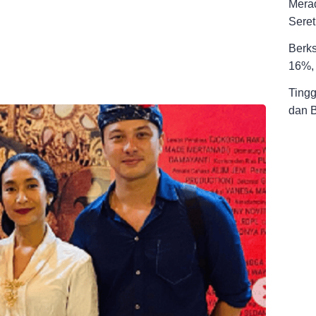
Merad
Seret
Berks
16%, 
Tingg
dan 