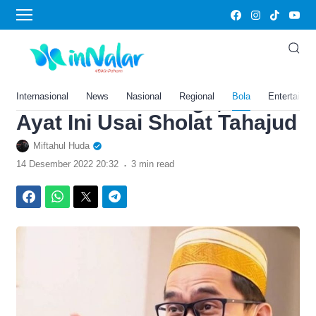
›
Home
Bola
Amalan dari Ustadz Adi
Hidayat Ini Bisa Menghapus
Dosa Satu Keluarga, Baca
Internasional
News
Nasional
Regional
Bola
Entertainm
Ayat Ini Usai Sholat Tahajud
Miftahul Huda
.
14 Desember 2022 20:32
3 min read
Facebook
WhatsApp
Twitter
Telegram