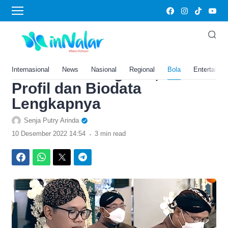
›
Home
Bola
Allen Gudono Kakak dari
Erina Gudono yang Mencuri
Perhatian Warganet, Ini
Internasional
News
Nasional
Regional
Bola
Entertainm
Profil dan Biodata
Lengkapnya
Senja Putry Arinda
.
10 Desember 2022 14:54
3 min read
Facebook
WhatsApp
Twitter
Telegram