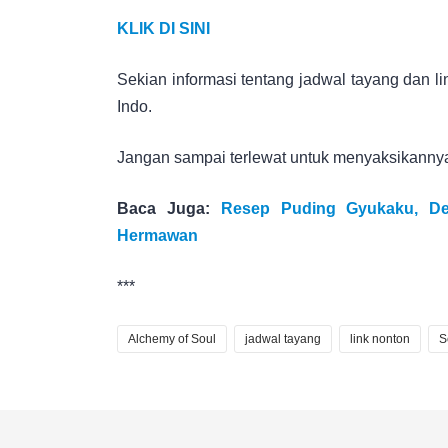
KLIK DI SINI
Sekian informasi tentang jadwal tayang dan 
Indo.
Jangan sampai terlewat untuk menyaksikanny
Baca Juga:
Resep Puding Gyukaku, De
Hermawan
***
Alchemy of Soul
jadwal tayang
link nonton
S