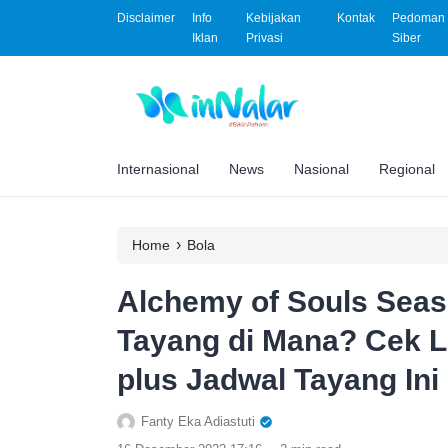
Disclaimer
Info
Kebijakan
Kontak
Pedoman 
Iklan
Privasi
Siber
Internasional
News
Nasional
Regional
›
Home
Bola
Alchemy of Souls Seas
Tayang di Mana? Cek 
plus Jadwal Tayang Ini
Fanty Eka Adiastuti
.