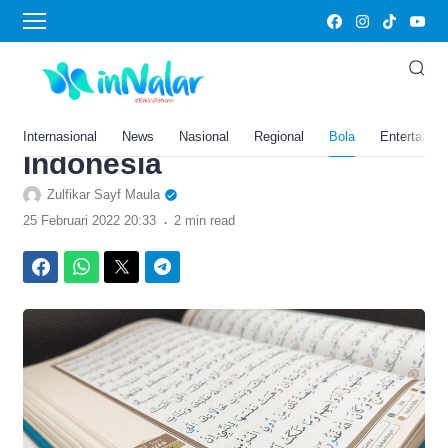
›
Home
Al Quran
Al Quran Surah Al Mursalat
Ayat 21 Sampai 30 Lengkap
dengan Terjemahan Bahasa
Internasional
News
Nasional
Regional
Bola
Entertainm
Indonesia
Zulfikar Sayf Maula
.
25 Februari 2022 20:33
2 min read
Facebook
WhatsApp
Twitter
Telegram