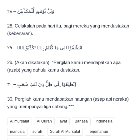
وَيْلٌ يَّوْمَىِٕذٍ لِّلْمُكَذِّبِيْنَ – ٢٨
28. Celakalah pada hari itu, bagi mereka yang mendustakan
(kebenaran).
اِنْطَلِقُوْٓا اِلٰى مَا كُنْتُمْ بِهٖ تُكَذِّبُوْنَۚ – ٢٩
29. (Akan dikatakan), “Pergilah kamu mendapatkan apa
(azab) yang dahulu kamu dustakan.
اِنْطَلِقُوْٓا اِلٰى ظِلٍّ ذِيْ ثَلٰثِ شُعَبٍ – ٣٠
30. Pergilah kamu mendapatkan naungan (asap api neraka)
yang mempunyai tiga cabang.***
Al mursalat
Al Quran
ayat
Bahasa
Indonesia
manusia
surah
Surah Al Mursalat
Terjemahan