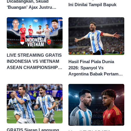
Dicadangkan, Skuad
Ini Dinilai Tampil Bapuk
‘Buangan’ Ajax Justru
Menggila di Eropa
LIVE STREAMING GRATIS
INDONESIA VS VIETNAM
Hasil Final Piala Dunia
ASEAN CHAMPIONSHIP
2026: Spanyol Vs
HYUNDAI CUP 2026
Argentina Babak Pertama
0-0
GRATIS Siaran Langsung