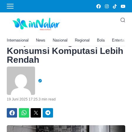
Home
›
AI Global Terbaru, Model AI
China MiniMax-M1 Ungguli
DeepSeek dengan
Internasional
News
Nasional
Regional
Bola
Entertainm
Konsumsi Komputasi Lebih
Rendah
19 Juni 2025 17:25
.
3 min read
Facebook
WhatsApp
Twitter
Telegram