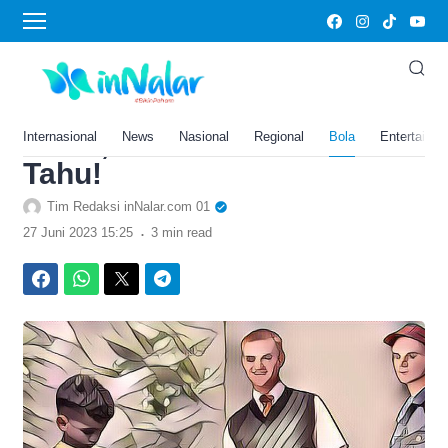
›
Home
Bola
6 Hal yang Wajib Banget
Kamu Lakukan saat Masih
Muda, Lulusan SMA Harus
Internasional
News
Nasional
Regional
Bola
Entertainm
Tahu!
Tim Redaksi inNalar.com 01
.
27 Juni 2023 15:25
3 min read
Facebook
WhatsApp
Twitter
Telegram