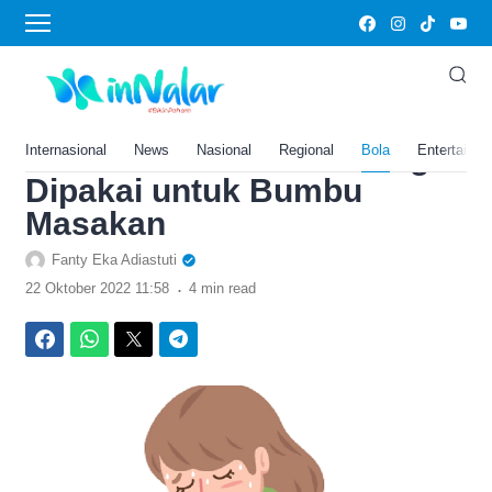
›
Home
Bola
5 Bahan Obat Batuk Alami
untuk Anak, Pasti Ada di
Rumah Mudah dan Sering
Internasional
News
Nasional
Regional
Bola
Entertainm
Dipakai untuk Bumbu
Masakan
Fanty Eka Adiastuti
.
22 Oktober 2022 11:58
4 min read
Facebook
WhatsApp
Twitter
Telegram