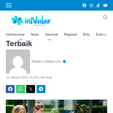
Home
›
45 Daftar Sekolah SD Di
Kota Semarang ,Jawa
Tengah dengan Akreditasi
Internasional
News
Nasional
Regional
Bola
Entertainm
Terbaik
Redaksi inNalar.com
15 Januari 2025 14:26
.
2 min read
Facebook
WhatsApp
Twitter
Telegram