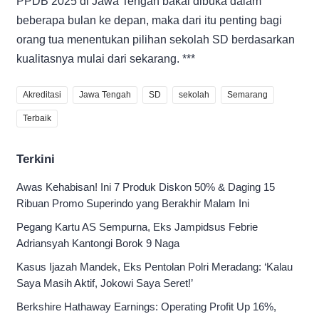
PPDB 2025 di Jawa Tengah bakal dibuka dalam
beberapa bulan ke depan, maka dari itu penting bagi
orang tua menentukan pilihan sekolah SD berdasarkan
kualitasnya mulai dari sekarang. ***
Akreditasi
Jawa Tengah
SD
sekolah
Semarang
Terbaik
Terkini
Awas Kehabisan! Ini 7 Produk Diskon 50% & Daging 15
Ribuan Promo Superindo yang Berakhir Malam Ini
Pegang Kartu AS Sempurna, Eks Jampidsus Febrie
Adriansyah Kantongi Borok 9 Naga
Kasus Ijazah Mandek, Eks Pentolan Polri Meradang: ‘Kalau
Saya Masih Aktif, Jokowi Saya Seret!’
Berkshire Hathaway Earnings: Operating Profit Up 16%,