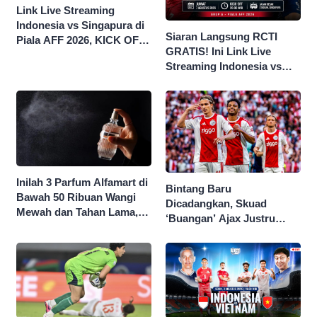
Link Live Streaming
Indonesia vs Singapura di
Siaran Langsung RCTI
Piala AFF 2026, KICK OFF
GRATIS! Ini Link Live
20.00 WIB
Streaming Indonesia vs
Singapura di Piala AFF
2026
Inilah 3 Parfum Alfamart di
Bintang Baru
Bawah 50 Ribuan Wangi
Dicadangkan, Skuad
Mewah dan Tahan Lama,
‘Buangan’ Ajax Justru
Nggak Kalah Sama Parfum
Menggila di Eropa
1 Jutaan!