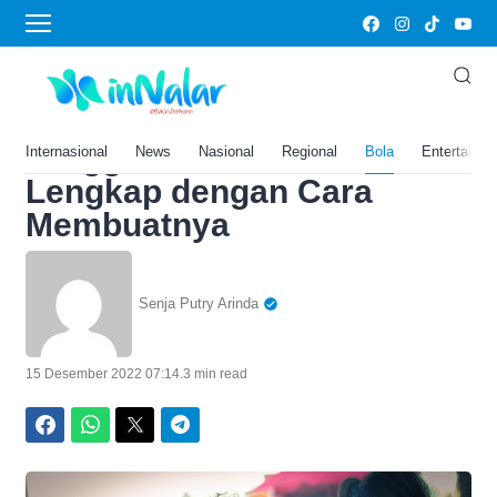
Home
›
Bola
15 Link Twibbon Hari Ibu
Terbaru Bukan Organisasi,
Tanggal 22 Desember 2022
Internasional
News
Nasional
Regional
Bola
Entertainm
Lengkap dengan Cara
Membuatnya
Senja Putry Arinda
15 Desember 2022 07:14
.
3 min read
Facebook
WhatsApp
Twitter
Telegram