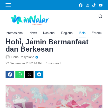
›
Home
Bola
12 Ide Kado untuk Ibu,
Pacar, Teman hingga Guru
yang Dipilih Berdasarkan
Internasional
News
Nasional
Regional
Bola
Entertainm
Hobi, Jamin Bermanfaat
dan Berkesan
Hana Rosydiana
.
22 September 2022 14:09
4 min read
Facebook
WhatsApp
Twitter
Telegram