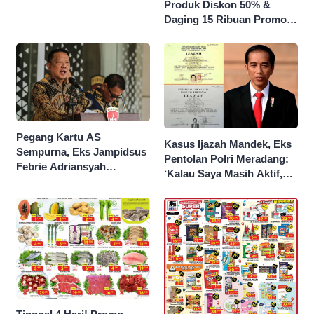
Produk Diskon 50% &
Daging 15 Ribuan Promo
Superindo yang Berakhir
Malam Ini
Pegang Kartu AS
Kasus Ijazah Mandek, Eks
Sempurna, Eks Jampidsus
Pentolan Polri Meradang:
Febrie Adriansyah
‘Kalau Saya Masih Aktif,
Kantongi Borok 9 Naga
Jokowi Saya Seret!’