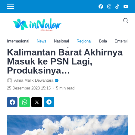
›
Home
News
Usai Mangkrak 16 Bulan
Karena China, Smelter
Bauksit USD1,7 Miliar di
Internasional
News
Nasional
Regional
Bola
Entertainm
Kalimantan Barat Akhirnya
Masuk ke PSN Lagi,
Produksinya…
Alma Malik Dewantara
.
25 Desember 2023 15:15
5 min read
Facebook
WhatsApp
Twitter
Telegram