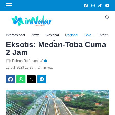
›
Home
Bola
Telan Biaya Rp 13,4 Triliun,
Tol Terpanjang di Sumatera
Utara Ini Punya Suasana
Internasional
News
Nasional
Regional
Bola
Entertainm
Eksotis: Medan-Toba Cuma
2 Jam
Rohma Roifatunnisa'
.
13 Juli 2023 19:25
2 min read
Facebook
WhatsApp
Twitter
Telegram