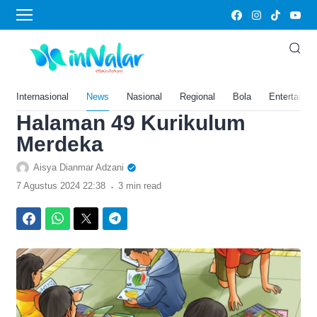
›
Home
Edukasi
Teks ‘Kota Tanpa Buku’,
Kunci Jawaban Bahasa
Indonesia Kelas 9 SMP
Internasional
News
Nasional
Regional
Bola
Entertainm
Halaman 49 Kurikulum
Merdeka
Aisya Dianmar Adzani
.
7 Agustus 2024 22:38
3 min read
Facebook
WhatsApp
Twitter
Telegram