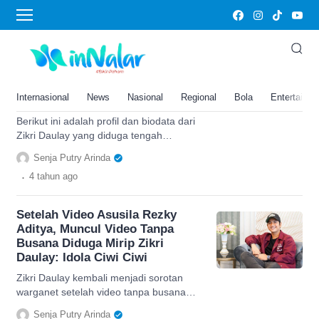
Zikri Daulay
Profil dan Biodata dari Zikri
Daulay, Aktor yang Diduga Kini
Tengah Tersandung Kasus Video
Internasional
News
Nasional
Regional
Bola
Entertainm
Asusila
Berikut ini adalah profil dan biodata dari
Zikri Daulay yang diduga tengah
tersandung atas video asusilanya, simak
Senja Putry Arinda
lengkapnya di sini.
.
4 tahun
ago
Setelah Video Asusila Rezky
Aditya, Muncul Video Tanpa
Busana Diduga Mirip Zikri
Daulay: Idola Ciwi Ciwi
Zikri Daulay kembali menjadi sorotan
warganet setelah video tanpa busana
yang diduga mirip dengannya tersebar,
Senja Putry Arinda