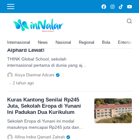
Yunani
Sekolah Internasional THINK
Global School Ajak Siswa
Belajar di 4 Negara Berbeda Tiap
Internasional
News
Nasional
Regional
Bola
Entertainm
Tahunnya, Biaya: Harga Mobil
Alphard Lewat!
THINK Global School, sekolah
internasional pertama di dunia yang ajak
siswa belajar di 4 negara berbeda setiap
Aisya Dianmar Adzani
tahun, salah satunya Yunani.
.
2 tahun
ago
Kuras Kantong Senilai Rp245
Juta, Sekolah Eropa di Yunani
Ini Padukan Dua Kurikulum
Sekolah Eropa di Yunani ini modal
masuknya mencapai Rp245 juta dan
memadukan dua kurikulum, cek disini
Alfina Indira Qamaril Zahrah