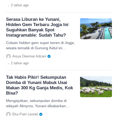
penjelasannya.
.
2 tahun
ago
Serasa Liburan ke Yunani,
Hidden Gem Terbaru Jogja Ini
Suguhkan Banyak Spot
Instagramable: Sudah Tahu?
Cobain hidden gem super keren di Jogja,
wisata tematik di Gunung Kidul ini
ciptakan vibes ala negeri Yunani.
Aisya Dianmar Adzani
.
2 tahun
ago
Tak Habis Pikir! Sekumpulan
Domba di Yunani Mabuk Usai
Makan 300 Kg Ganja Medis, Kok
Bisa?
Mengejutkan, sekumpulan domba di
wilayah Almyros, Yunani dikabarkan
mengkonsumsi ganja medis yang
Eka Putri Lestari
menyebabkan mereka berperilaku aneh.