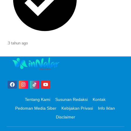
.
3 tahun
ago
Tentang Kami
Susunan Redaksi
Kontak
Pedoman Media Siber
Kebijakan Privasi
Info Iklan
Disclaimer