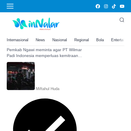
Wilmar Padi Indonesia
Dongkrak Kesejahteraan Petani,
Wilmar Padi Indonesia Diminta
Pemkab Ngawi Perluas
Internasional
News
Nasional
Regional
Bola
Entertainm
Kemitraan
Pemkab Ngawi meminta agar PT Wilmar
Padi Indonesia memperluas kemitraan
dengan petani di wilayah Ngawi, demi
mendongkrak kesejateraan petani
Miftahul Huda