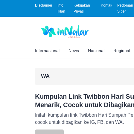
Disclaimer
Info
Kebijakan
Kontak
Pedoman 
Iklan
Privasi
Siber
Internasional
News
Nasional
Regional
WA
Kumpulan Link Twibbon Hari 
Menarik, Cocok untuk Dibagikan
Inilah kumpulan link Twibbon Hari Sumpah P
cocok untuk dibagikan ke IG, FB, dan WA.