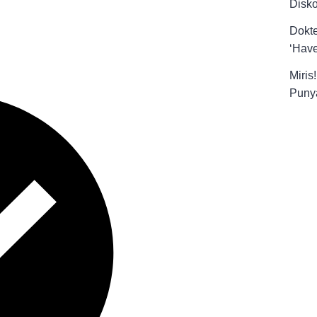
Disk
Dokt
‘Have
Miris
Punya