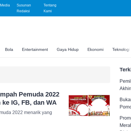
Media
Susunan
Tentang
Redaksi
Kami
Bola
Entertainment
Gaya Hidup
Ekonomi
Teknologi
Terk
Pemil
Akhir
Sumpah Pemuda 2022
Buka
 ke IG, FB, dan WA
Porno
emuda 2022 menarik yang
Promo
Merah