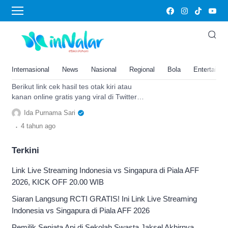
viral di Twitter
Link Cek Hasil Tes Otak Kiri atau
Kanan Online Gratis yang Viral
di Twitter: Dilengkapi dengan
Internasional
News
Nasional
Regional
Bola
Entertainm
Cara Tesnya
Berikut link cek hasil tes otak kiri atau
kanan online gratis yang viral di Twitter.
Dilengkapi dengan cara tesnya. Baca
Ida Purnama Sari
selengkapnya.
.
4 tahun
ago
Terkini
Link Live Streaming Indonesia vs Singapura di Piala AFF
2026, KICK OFF 20.00 WIB
Siaran Langsung RCTI GRATIS! Ini Link Live Streaming
Indonesia vs Singapura di Piala AFF 2026
Pemilik Senjata Api di Sekolah Swasta Jaksel Akhirnya