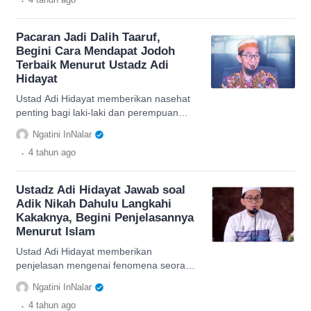
Pacaran Jadi Dalih Taaruf,
Begini Cara Mendapat Jodoh
Terbaik Menurut Ustadz Adi
Hidayat
Ustad Adi Hidayat memberikan nasehat
penting bagi laki-laki dan perempuan
yang sedang mencari jodoh, beliau
Ngatini InNalar
menganjurkan untuk ta'aruf
.
4 tahun
ago
Ustadz Adi Hidayat Jawab soal
Adik Nikah Dahulu Langkahi
Kakaknya, Begini Penjelasannya
Menurut Islam
Ustad Adi Hidayat memberikan
penjelasan mengenai fenomena seorang
menikah mendahului kakaknya, apakah
Ngatini InNalar
diperbolehkan sesuai ajaran agama
.
4 tahun
ago