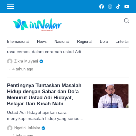
Ustad Adi Hidayat
Cara Menghilangkan Cemas,
Ustd Adi Hidayat: Dzikir dan
Ingat Allah SWT
Internasional
News
Nasional
Regional
Bola
Entertainm
Setiap manusia kadang tak luput dari
rasa cemas, dalam ceramah ustad Adi
Hidayat, hendaknya kita mengingat Allah
Zikra Mulyani
SWT
.
4 tahun
ago
Pentingnya Tuntaskan Masalah
Hidup dengan Sabar dan Do’a
Menurut Ustad Adi Hidayat,
Belajar Dari Kisah Nabi
Ustad Adi Hidayat ajarkan cara
menyikapi masalah hidup yang serius
dengan sabar dan do'a seperti yang
Ngatini InNalar
dilakukan oleh para Nabi
.
4 tahun
ago