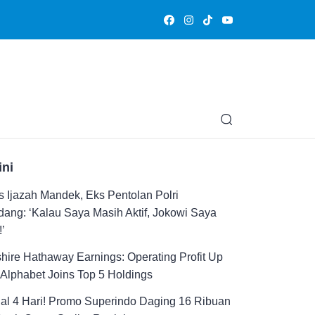
Olahraga
Hiburan
Muslimpedia
Edukasi
Opini & Ce
ini
 Ijazah Mandek, Eks Pentolan Polri
ang: ‘Kalau Saya Masih Aktif, Jokowi Saya
!’
hire Hathaway Earnings: Operating Profit Up
Alphabet Joins Top 5 Holdings
al 4 Hari! Promo Superindo Daging 16 Ribuan