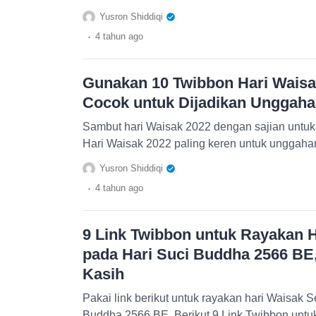
Yusron Shiddiqi
.
4 tahun
ago
Gunakan 10 Twibbon Hari Waisak
Cocok untuk Dijadikan Unggahan
Sambut hari Waisak 2022 dengan sajian untu
Hari Waisak 2022 paling keren untuk unggahan
Yusron Shiddiqi
.
4 tahun
ago
9 Link Twibbon untuk Rayakan H
pada Hari Suci Buddha 2566 BE,
Kasih
Pakai link berikut untuk rayakan hari Waisak S
Buddha 2566 BE. Berikut 9 Link