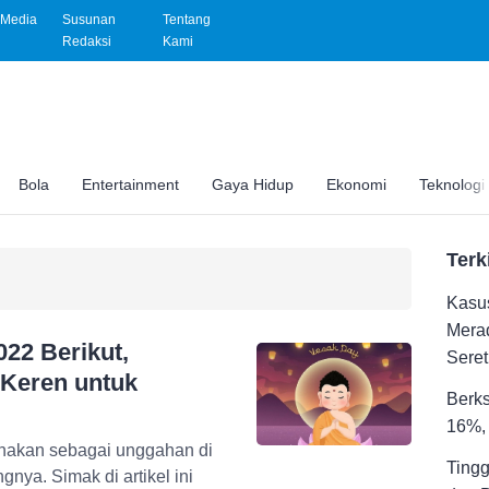
Media
Susunan
Tentang
Redaksi
Kami
Bola
Entertainment
Gaya Hidup
Ekonomi
Teknologi
Terk
Kasus
Merad
022 Berikut,
Seret
 Keren untuk
Berks
16%, 
unakan sebagai unggahan di
Tingg
nya. Simak di artikel ini