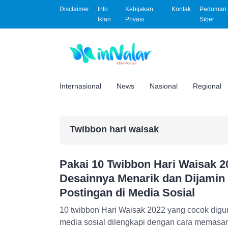
Disclaimer
Info
Kebijakan
Kontak
Pedoman 
Iklan
Privasi
Siber
Internasional
News
Nasional
Regional
Twibbon hari waisak
Pakai 10 Twibbon Hari Waisak 2
Desainnya Menarik dan Dijamin
Postingan di Media Sosial
10 twibbon Hari Waisak 2022 yang cocok dig
media sosial dilengkapi dengan cara memasang