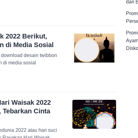
dan 
Promo
Pers
Promo
 2022 Berikut,
Ayam
 di Media Sosial
Disk
k download desain twibbon
 di media sosial
ari Waisak 2022
 Tebarkan Cinta
edunia 2022 atau hari suci
 Twibbon untuk Rayakan Hari Waisak