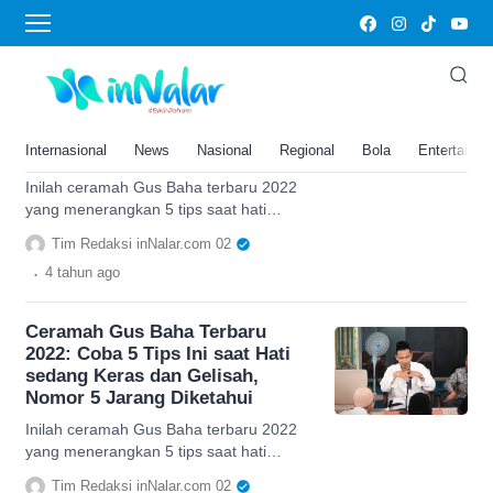
tips saat hati sedang gelisah
Ceramah Gus Baha Terbaru
2022: Coba 5 Tips Ini saat Hati
sedang Keras dan Gelisah,
Internasional
News
Nasional
Regional
Bola
Entertainm
Nomor 5 Jarang Diketahui
Inilah ceramah Gus Baha terbaru 2022
yang menerangkan 5 tips saat hati
sedang keras dan gelisah. Simak
Tim Redaksi inNalar.com 02
informasinya selengkapnya.
.
4 tahun
ago
Ceramah Gus Baha Terbaru
2022: Coba 5 Tips Ini saat Hati
sedang Keras dan Gelisah,
Nomor 5 Jarang Diketahui
Inilah ceramah Gus Baha terbaru 2022
yang menerangkan 5 tips saat hati
sedang keras dan gelisah. Simak
Tim Redaksi inNalar.com 02