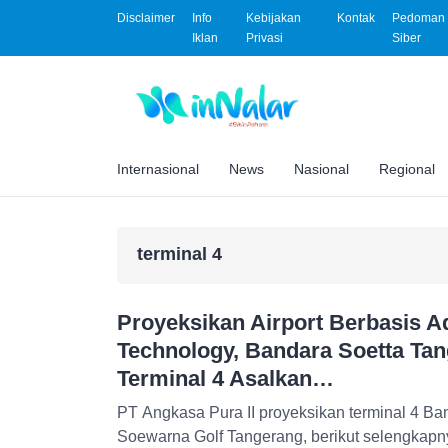
Disclaimer
Info
Kebijakan
Kontak
Pedoman 
Iklan
Privasi
Siber
Internasional
News
Nasional
Regional
terminal 4
Proyeksikan Airport Berbasis 
Technology, Bandara Soetta Ta
Terminal 4 Asalkan…
PT Angkasa Pura II proyeksikan terminal 4 Ban
Soewarna Golf Tangerang, berikut selengkapn