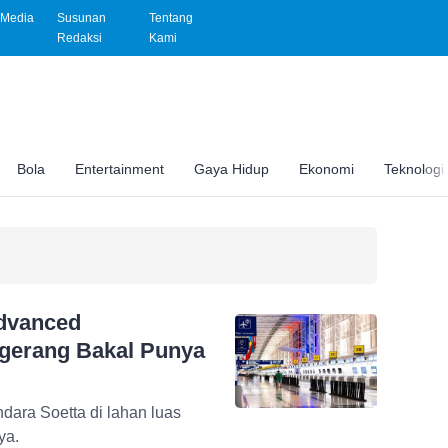
Media
Susunan
Tentang
Redaksi
Kami
Bola
Entertainment
Gaya Hidup
Ekonomi
Teknologi
Advanced
ngerang Bakal Punya
dara Soetta di lahan luas
ya.