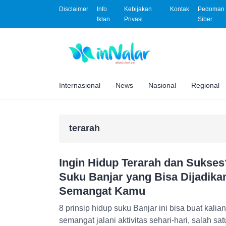
Disclaimer
Info
Kebijakan
Kontak
Pedoman 
Iklan
Privasi
Siber
Internasional
News
Nasional
Regional
terarah
Ingin Hidup Terarah dan Sukses?
Suku Banjar yang Bisa Dijadika
Semangat Kamu
8 prinsip hidup suku Banjar ini bisa buat kalia
semangat jalani aktivitas sehari-hari, salah sa