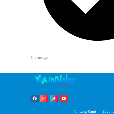
.
3 tahun
ago
Tentang Kami
Susuna