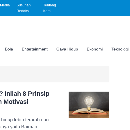
Media
Susunan
Tentang
Redaksi
Kami
Bola
Entertainment
Gaya Hidup
Ekonomi
Teknologi
 Inilah 8 Prinsip
n Motivasi
n hidup lebih terarah dan
tunya yaitu Baiman.