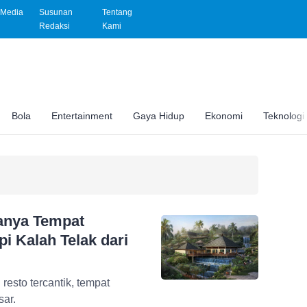
Media
Susunan
Tentang
Redaksi
Kami
Bola
Entertainment
Gaya Hidup
Ekonomi
Teknologi
ganya Tempat
 Kalah Telak dari
resto tercantik, tempat
ar.