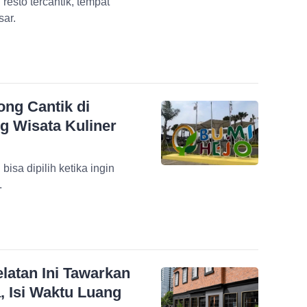
resto tercantik, tempat
ar.
ong Cantik di
 Wisata Kuliner
isa dipilih ketika ingin
.
latan Ini Tawarkan
 Isi Waktu Luang