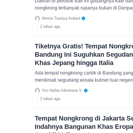
Daerah di pelosok Bali ini gudangnya kafe dan 
nongkrong terbanyak rupanya bukan di Denpas
Almira Tsaniya Ardiani
.
2 tahun
ago
Tiketnya Gratis! Tempat Nongkr
Bandung Ini Suguhkan Segudang
Khas Jepang hingga Italia
Ada tempat nongkrong cantik di Bandung yang b
menikmati segudang wisata kuliner luar negeri
Vivi Nofita Infentiana V.
.
2 tahun
ago
Tempat Nongkrong di Jakarta Se
Indahnya Bangunan Khas Eropa,