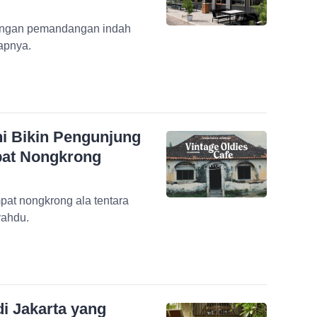
 dengan pemandangan indah
apnya.
ni Bikin Pengunjung
pat Nongkrong
mpat nongkrong ala tentara
yahdu.
di Jakarta yang