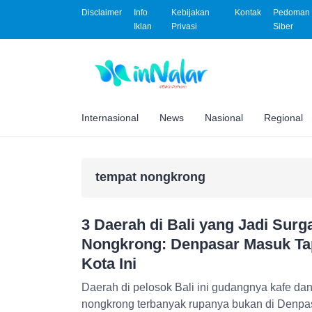
Disclaimer
Info
Kebijakan
Kontak
Pedoman 
Iklan
Privasi
Siber
Internasional
News
Nasional
Regional
tempat nongkrong
3 Daerah di Bali yang Jadi Sur
Nongkrong: Denpasar Masuk Tapi
Kota Ini
Daerah di pelosok Bali ini gudangnya kafe dan 
nongkrong terbanyak rupanya bukan di Denpas