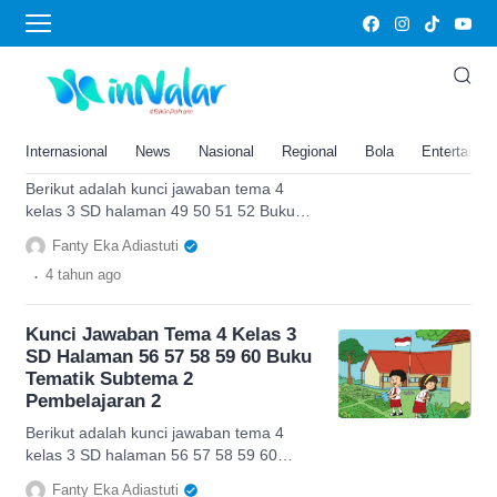
tema 4
Kunci Jawaban Tema 4 Kelas 3
SD Halaman 49 50 51 52 Buku
Tematik Subtema 2
Internasional
News
Nasional
Regional
Bola
Entertainm
Pembelajaran 1
Berikut adalah kunci jawaban tema 4
kelas 3 SD halaman 49 50 51 52 Buku
Tematik Subtema 2 Pembelajaran 1.
Fanty Eka Adiastuti
.
4 tahun
ago
Kunci Jawaban Tema 4 Kelas 3
SD Halaman 56 57 58 59 60 Buku
Tematik Subtema 2
Pembelajaran 2
Berikut adalah kunci jawaban tema 4
kelas 3 SD halaman 56 57 58 59 60
Buku Tematik Subtema 2 Pembelajaran
Fanty Eka Adiastuti