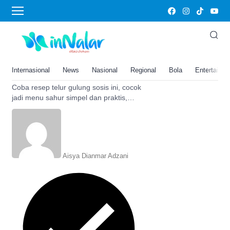
telur gulung sosis
10 Menit Jadi! Ini Resep Telur
Gulung Sosis Andalan Menu
Sahur Simpel Tapi Menggugah
Internasional
News
Nasional
Regional
Bola
Entertainm
Selera
Coba resep telur gulung sosis ini, cocok
jadi menu sahur simpel dan praktis,
hanya masak 10 menit sudah bisa jadi
hidangan menggugah selera.
Aisya Dianmar Adzani