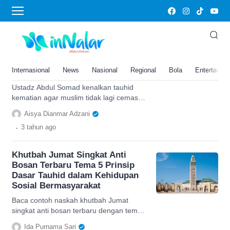
tauhid
Ustadz Abdul Somad Kenalkan
Tauhid Kematian, Jadi Kunci
Rahasia Pelepas Cemas Saat
Internasional
News
Nasional
Regional
Bola
Entertainm
Muslim Dalam Perjalanan
Ustadz Abdul Somad kenalkan tauhid
kematian agar muslim tidak lagi cemas
menghadapinya, simak penjelasan
Aisya Dianmar Adzani
lengkapnya di sini.
.
3 tahun
ago
Khutbah Jumat Singkat Anti
Bosan Terbaru Tema 5 Prinsip
Dasar Tauhid dalam Kehidupan
Sosial Bermasyarakat
Baca contoh naskah khutbah Jumat
singkat anti bosan terbaru dengan tema
5 prinsip dasar tauhid dalam kehidupan
Ida Purnama Sari