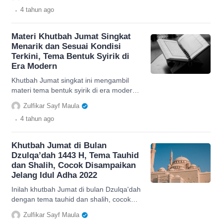
sosial bermasyarakat.
.
4 tahun
ago
Materi Khutbah Jumat Singkat
Menarik dan Sesuai Kondisi
Terkini, Tema Bentuk Syirik di
Era Modern
Khutbah Jumat singkat ini mengambil
materi tema bentuk syirik di era modern,
sesuai sekali dengan kondisi saat ini.
Zulfikar Sayf Maula
.
4 tahun
ago
Khutbah Jumat di Bulan
Dzulqa’dah 1443 H, Tema Tauhid
dan Shalih, Cocok Disampaikan
Jelang Idul Adha 2022
Inilah khutbah Jumat di bulan Dzulqa'dah
dengan tema tauhid dan shalih, cocok
disampaikan menjelang Idul Adha 2022.
Zulfikar Sayf Maula
Simak selengkapnya.