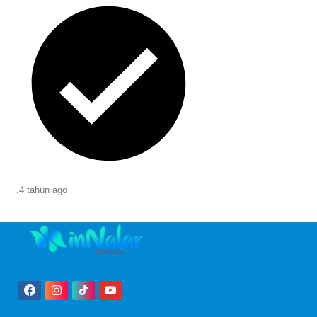
.
4 tahun
ago