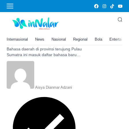
sumatra
Google Translate Ketambahan
110 Bahasa Baru, Penutur
Daerah di Pucuk Pulau Sumatra
Internasional
News
Nasional
Regional
Bola
Entertainm
Ini Patut Bangga!
Bahasa daerah di provinsi terujung Pulau
Sumatra ini masuk daftar bahasa baru
Google Translate, simak selengkapnya.
Aisya Dianmar Adzani