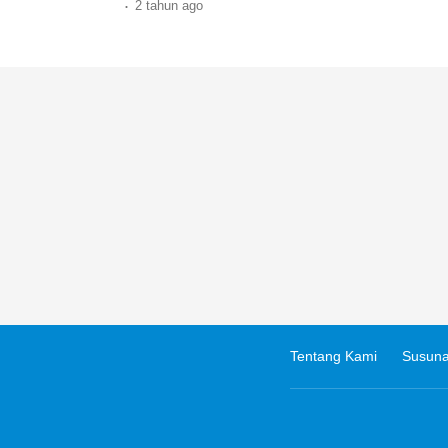
.
2 tahun
ago
Tentang Kami
Susuna