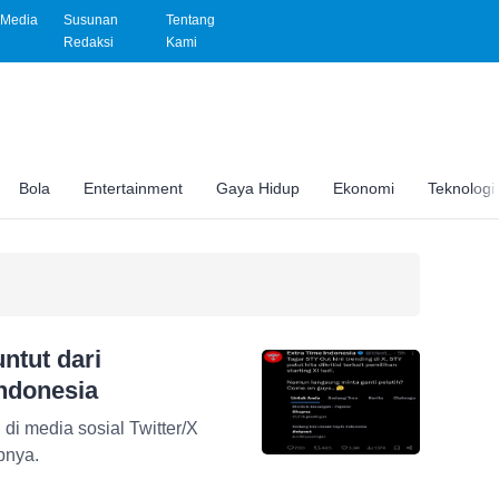
Media
Susunan
Tentang
Redaksi
Kami
Bola
Entertainment
Gaya Hidup
Ekonomi
Teknologi
ntut dari
ndonesia
di media sosial Twitter/X
pnya.