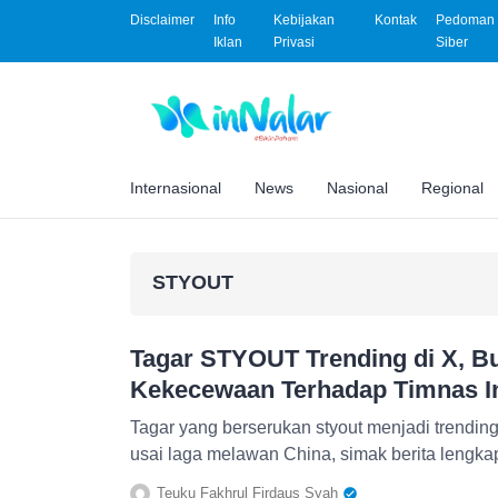
Disclaimer
Info
Kebijakan
Kontak
Pedoman 
Iklan
Privasi
Siber
Internasional
News
Nasional
Regional
STYOUT
Tagar STYOUT Trending di X, Bu
Kekecewaan Terhadap Timnas I
Tagar yang berserukan styout menjadi trending 
usai laga melawan China, simak berita lengka
Teuku Fakhrul Firdaus Syah