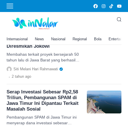
SPAM Umbulan
Telan Investasi Total Rp4,51
Triliun, Proyek Bersejarah
Soeharto 50 Tahun Silam di
Internasional
News
Nasional
Regional
Bola
Entertainm
Pasuruan, Jawa Barat Ini Baru
Diresmikan Jokowi
Membahas terkait proyek bersejarah 50
tahun lalu di Jawa Barat yang berhasil
diwujudkan di era kepemimpinan
Siti Melani Hari Rahmawati
Presiden Joko Widodo.
.
2 tahun
ago
Serap Investasi Sebesar Rp2,58
Triliun, Pembangunan SPAM di
Jawa Timur Ini Dipantau Terkait
Masalah Sosial
Pembangunan SPAM di Jawa Timur ini
menyerap dana investasi sebesar