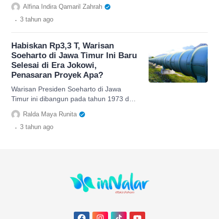
Rp2,58 triliun dan terus dipantau oleh
Alfina Indira Qamaril Zahrah
Dinas DLH terkai Masalah Sosial.
.
3 tahun
ago
Habiskan Rp3,3 T, Warisan
Soeharto di Jawa Timur Ini Baru
Selesai di Era Jokowi,
Penasaran Proyek Apa?
Warisan Presiden Soeharto di Jawa
Timur ini dibangun pada tahun 1973 dan
baru selesai tahun 2021 di era
Ralda Maya Runita
kepemimpinan Jokowi.
.
3 tahun
ago