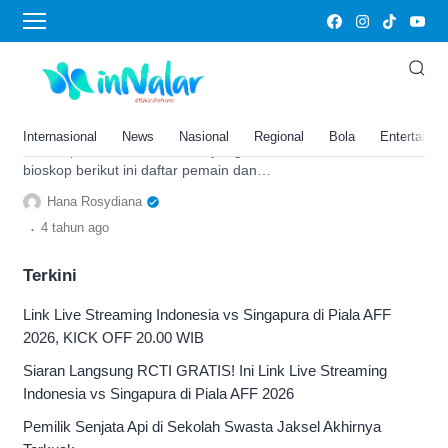
sinopsis Orphan First Kill
Orphan: First Kill Tayang di
Bioskop, Berikut Daftar Pemain
dan Perannya
Internasional
News
Nasional
Regional
Bola
Entertainm
Film Orphan: First Kill telah tayang di
bioskop berikut ini daftar pemain dan
karakternya pada film tersebut.
Hana Rosydiana
.
4 tahun
ago
Terkini
Link Live Streaming Indonesia vs Singapura di Piala AFF
2026, KICK OFF 20.00 WIB
Siaran Langsung RCTI GRATIS! Ini Link Live Streaming
Indonesia vs Singapura di Piala AFF 2026
Pemilik Senjata Api di Sekolah Swasta Jaksel Akhirnya