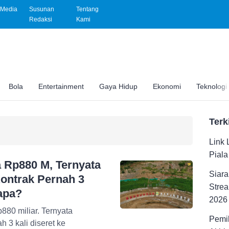
Media
Susunan
Tentang
Redaksi
Kami
Bola
Entertainment
Gaya Hidup
Ekonomi
Teknologi
Terk
Link 
Pial
 Rp880 M, Ternyata
Siara
ontrak Pernah 3
Strea
napa?
2026
80 miliar. Ternyata
Pemil
3 kali diseret ke