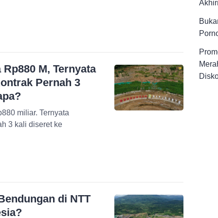
Akhir
Buka
Porno
Promo
Merah
 Rp880 M, Ternyata
Disk
ontrak Pernah 3
napa?
80 miliar. Ternyata
3 kali diseret ke
 Bendungan di NTT
esia?