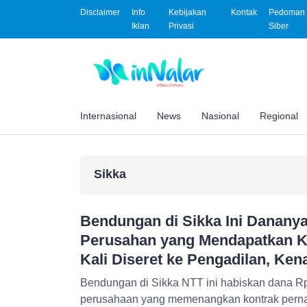
Disclaimer
Info
Kebijakan
Kontak
Pedoman 
Iklan
Privasi
Siber
Internasional
News
Nasional
Regional
Sikka
Bendungan di Sikka Ini Dananya
Perusahan yang Mendapatkan K
Kali Diseret ke Pengadilan, Ke
Bendungan di Sikka NTT ini habiskan dana Rp8
perusahaan yang memenangkan kontrak pernah 