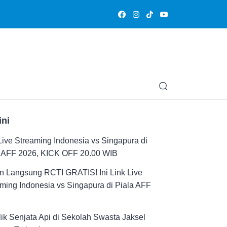
Olahraga
Hiburan
Muslimpedia
Edukasi
Opini & Ce
ini
Live Streaming Indonesia vs Singapura di
a AFF 2026, KICK OFF 20.00 WIB
n Langsung RCTI GRATIS! Ini Link Live
ming Indonesia vs Singapura di Piala AFF
ik Senjata Api di Sekolah Swasta Jaksel