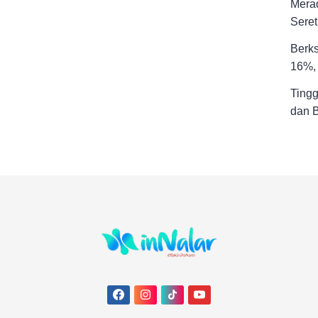
Merad
Seret
Berks
16%, 
Tingg
dan 