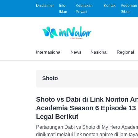
Disclaimer
Info
Kebijakan
Kontak
Pedoman 
Iklan
Privasi
Siber
Internasional
News
Nasional
Regional
Shoto
Shoto vs Dabi di Link Nonton 
Academia Season 6 Episode 13 
Legal Berikut
Pertarungan Dabi vs Shoto di My Hero Academ
dinikmati melalui link nonton anime di jam tayan