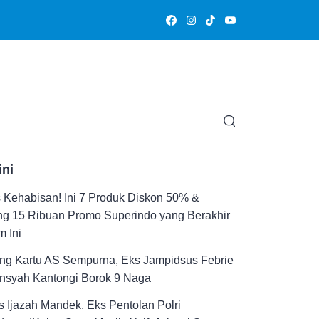
Olahraga
Hiburan
Muslimpedia
Edukasi
Opini & Ce
ini
Kehabisan! Ini 7 Produk Diskon 50% &
ng 15 Ribuan Promo Superindo yang Berakhir
 Ini
ng Kartu AS Sempurna, Eks Jampidsus Febrie
ansyah Kantongi Borok 9 Naga
 Ijazah Mandek, Eks Pentolan Polri