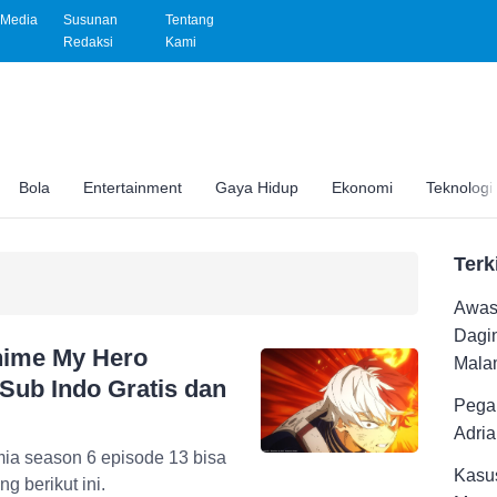
Media
Susunan
Tentang
Redaksi
Kami
Bola
Entertainment
Gaya Hidup
Ekonomi
Teknologi
Terk
Awas 
Dagi
Anime My Hero
Malam
Sub Indo Gratis dan
Pega
Adri
ia season 6 episode 13 bisa
Kasus
g berikut ini.