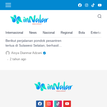
Sengkang
Dinamisnya Pondok Pesantren
Tertua di Sulawesi Selatan:
Eksis Sejak 1930 hingga Sempat
Internasional
News
Nasional
Regional
Bola
Entertainm
‘Bergeser’ Karena Ini
Berikut perjalanan pondok pesantren
tertua di Sulawesi Selatan, berhasil
bertahan hingga 94 tahun dan lalui
Aisya Dianmar Adzani
peristiwa kelam.
.
2 tahun
ago