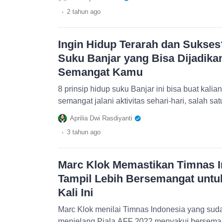
.
2 tahun
ago
Ingin Hidup Terarah dan Sukses?
Suku Banjar yang Bisa Dijadika
Semangat Kamu
8 prinsip hidup suku Banjar ini bisa buat kalia
semangat jalani aktivitas sehari-hari, salah sa
Aprilia Dwi Rasdiyanti
.
3 tahun
ago
Marc Klok Memastikan Timnas I
Tampil Lebih Bersemangat untu
Kali Ini
Marc Klok menilai Timnas Indonesia yang sudah menjalani latihan keras
menjelang Piala AFF 2022 menyakui berseman