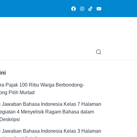
Olahraga
Hiburan
Muslimpedia
Edukasi
Opini & Ce
ini
ra Pajak 100 Ribu Warga Berbondong-
ng Pilih Murtad
i Jawaban Bahasa Indonesia Kelas 7 Halaman
Kegiatan 4 Menyelisik Ragam Bahasa dalam
Deskripsi
i Jawaban Bahasa Indonesia Kelas 3 Halaman