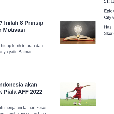
51: L
Epic
City 
 Inilah 8 Prinsip
Hasil
n Motivasi
Skor 
n hidup lebih terarah dan
tunya yaitu Baiman.
ndonesia akan
k Piala AFF 2022
gat melakoni setiap laga.