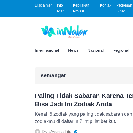
Disclaimer
Info
Kebijakan
Kontak
Pedoman 
Iklan
Privasi
Siber
Internasional
News
Nasional
Regional
semangat
Paling Tidak Sabaran Karena Te
Bisa Jadi Ini Zodiak Anda
Kenali 6 zodiak yang paling tidak sabaran da
zodiakmu di daftar ini? Intip list berikut.
Diva Ayunda Fitra