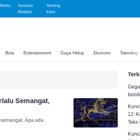
Media
Susunan
Tentang
Redaksi
Kami
Bola
Entertainment
Gaya Hidup
Ekonomi
Teknologi
Terk
Gega
bondo
rlalu Semangat,
Kunc
12: 
n semangat. Apa ada
Teks 
Kunc