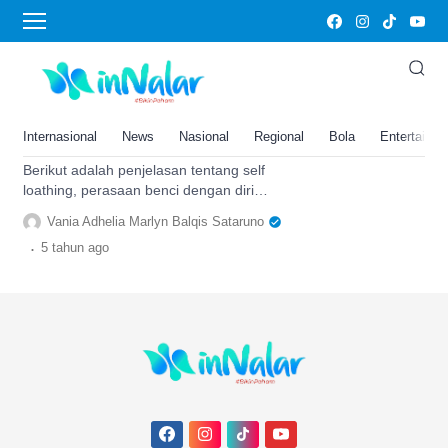
Self Loathing
Mengenal Self Loathing,
Perasaan Benci dengan Diri
Sendiri, Begini Cara
Internasional
News
Nasional
Regional
Bola
Entertainm
Mengatasinya
Berikut adalah penjelasan tentang self
loathing, perasaan benci dengan diri
sendiri dan cara mengatasinya.
Vania Adhelia Marlyn Balqis Sataruno
.
5 tahun
ago