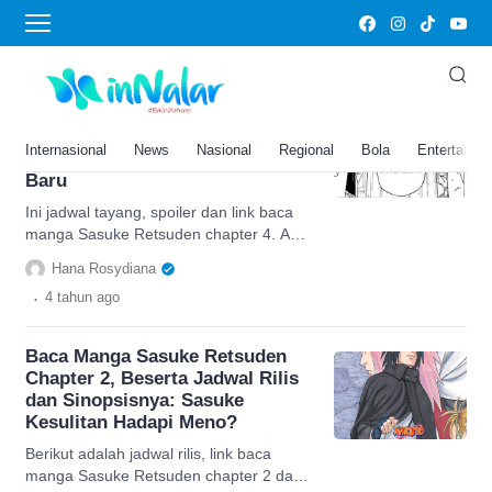
Sasuke Story The Uchiha and the Heavenly
Star Dash
Baca Manga Sasuke Retsuden
Chapter 4, Spoiler: Sakura Ikut
Internasional
News
Nasional
Regional
Bola
Entertainm
Juga, Sasuke Temukan Petunjuk
Baru
Ini jadwal tayang, spoiler dan link baca
manga Sasuke Retsuden chapter 4. Aksi
Sasuke dan Sakura berusaha pecahkan
Hana Rosydiana
Kode
.
4 tahun
ago
Baca Manga Sasuke Retsuden
Chapter 2, Beserta Jadwal Rilis
dan Sinopsisnya: Sasuke
Kesulitan Hadapi Meno?
Berikut adalah jadwal rilis, link baca
manga Sasuke Retsuden chapter 2 dan